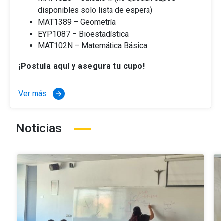
disponibles solo lista de espera)
MAT1389 – Geometría
EYP1087 – Bioestadística
MAT102N – Matemática Básica
¡Postula aquí y asegura tu cupo!
Ver más
arrow_forward
Noticias