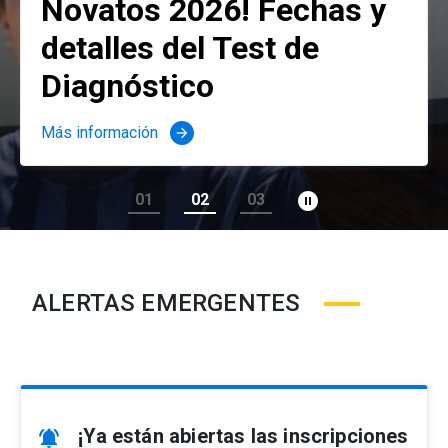
Novatos 2026! Fechas y
detalles del Test de
Diagnóstico
Más información
arrow_forward
pause_circle_filled
01
02
03
ALERTAS EMERGENTES
¡Ya están abiertas las inscripciones
notifications_active